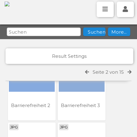
#wirsindchemnitz
#wirsindchemnitz
Campusplatz 7
Campusplatz 8
JPG
JPG
Result Settings
Seite 2 von 15
Barrierefreiheit 2
Barrierefreiheit 3
JPG
JPG