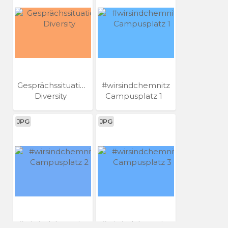
Gesprächssituation
#wirsindchemnitz
Diversity
Campusplatz 1
JPG
JPG
#wirsindchemnitz
#wirsindchemnitz