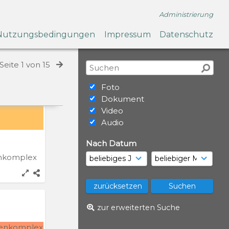
enkomplex
Administrierung
Nutzungsbedingungen
Impressum
Datenschutz
Seite 1 von 15
Foto
Dokument
Video
Audio
Nach Datum
enkomplex
zur erweiterten Suche