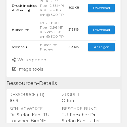
2000 × 1331
Druck (niedrige
Pixel (2.66 MP)
Download
506 KB
Auflösung)
16.9 cm × 11.3
cm @ 300 PPI
1202 × 800
Pixel (0.96 MP)
Bildschirm
Download
213 KB
10.2 cm × 6.8
cm @ 300 PPI
Bildschirm
Vorschau
Anzeigen
213 KB
Preview
Weitergeben
Image tools
Ressourcen-Details
RESSOURCE (ID)
ZUGRIFF
1019
Offen
SCHLAGWORTE
BESCHREIBUNG
Dr. Stefan Kahl, TU-
TU-Forscher Dr.
Forscher, BirdNET,
Stefan Kahl ist Teil
Vogelstimmen-App,
eines internationalen