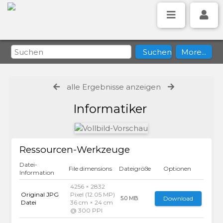
alle Ergebnisse anzeigen
Informatiker
Ressourcen-Werkzeuge
Datei-
File dimensions
Dateigröße
Optionen
Information
4256 × 2832
Original JPG
Pixel (12.05 MP)
Download
5.0 MB
Datei
36 cm × 24 cm
@ 300 PPI