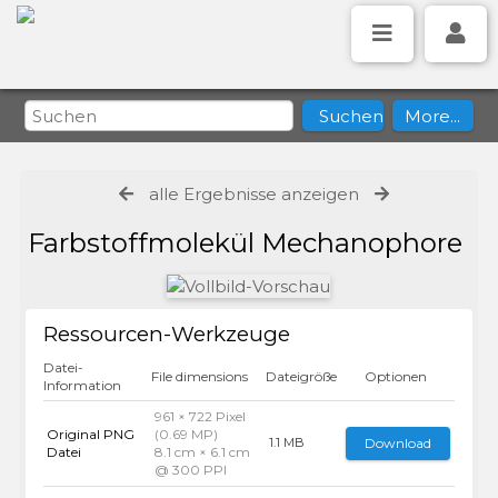
alle Ergebnisse anzeigen
Farbstoffmolekül Mechanophore
Ressourcen-Werkzeuge
Datei-
File dimensions
Dateigröße
Optionen
Information
961 × 722 Pixel
Original PNG
(0.69 MP)
Download
1.1 MB
Datei
8.1 cm × 6.1 cm
@ 300 PPI