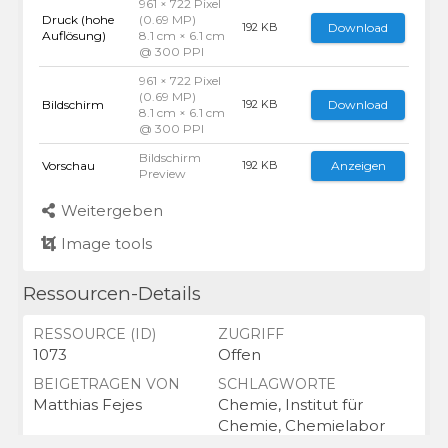
961 × 722 Pixel
Druck (hohe
(0.69 MP)
Download
192 KB
Auflösung)
8.1 cm × 6.1 cm
@ 300 PPI
961 × 722 Pixel
(0.69 MP)
Bildschirm
Download
192 KB
8.1 cm × 6.1 cm
@ 300 PPI
Bildschirm
Vorschau
Anzeigen
192 KB
Preview
Weitergeben
Image tools
Ressourcen-Details
RESSOURCE (ID)
ZUGRIFF
1073
Offen
BEIGETRAGEN VON
SCHLAGWORTE
Matthias Fejes
Chemie, Institut für
Chemie, Chemielabor