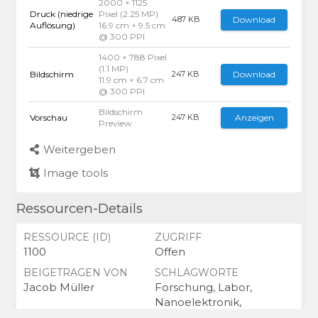
2000 × 1125
Druck (niedrige
Pixel (2.25 MP)
Download
487 KB
Auflösung)
16.9 cm × 9.5 cm
@ 300 PPI
1400 × 788 Pixel
(1.1 MP)
Bildschirm
Download
247 KB
11.9 cm × 6.7 cm
@ 300 PPI
Bildschirm
Vorschau
Anzeigen
247 KB
Preview
Weitergeben
Image tools
Ressourcen-Details
RESSOURCE (ID)
ZUGRIFF
1100
Offen
BEIGETRAGEN VON
SCHLAGWORTE
Jacob Müller
Forschung, Labor,
Nanoelektronik,
Mikrotechnologie,