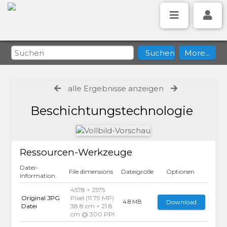
alle Ergebnisse anzeigen
Beschichtungstechnologie
Ressourcen-Werkzeuge
Datei-
File dimensions
Dateigröße
Optionen
Information
4578 × 2575
Original JPG
Pixel (11.79 MP)
Download
4.8 MB
Datei
38.8 cm × 21.8
cm @ 300 PPI