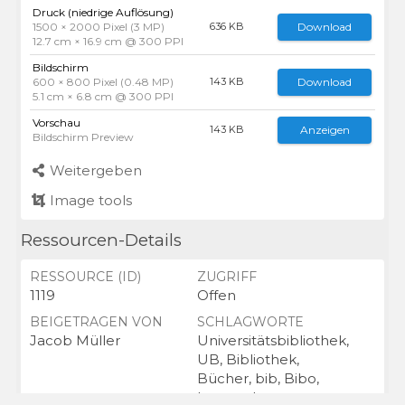
Druck (niedrige Auflösung)
1500 × 2000 Pixel (3 MP)
Download
636 KB
12.7 cm × 16.9 cm @ 300 PPI
Bildschirm
600 × 800 Pixel (0.48 MP)
Download
143 KB
5.1 cm × 6.8 cm @ 300 PPI
Vorschau
Anzeigen
143 KB
Bildschirm Preview
Weitergeben
Image tools
Ressourcen-Details
RESSOURCE (ID)
ZUGRIFF
1119
Offen
BEIGETRAGEN VON
SCHLAGWORTE
Jacob Müller
Universitätsbibliothek,
UB, Bibliothek,
Bücher, bib, Bibo,
Lesesaal