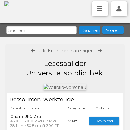
alle Ergebnisse anzeigen
Lesesaal der
Universitätsbibliothek
Ressourcen-Werkzeuge
Datei-Information
Dateigröße
Optionen
Original JPG Datei
4500 × 6000 Pixel (27 MP)
Download
7.2 MB
38.1 cm × 50.8 cm @ 300 PPI