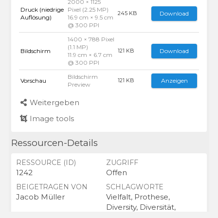
2000 × 1125
Druck (niedrige
Pixel (2.25 MP)
Download
245 KB
Auflösung)
16.9 cm × 9.5 cm
@ 300 PPI
1400 × 788 Pixel
(1.1 MP)
Bildschirm
Download
121 KB
11.9 cm × 6.7 cm
@ 300 PPI
Bildschirm
Vorschau
Anzeigen
121 KB
Preview
Weitergeben
Image tools
Ressourcen-Details
RESSOURCE (ID)
ZUGRIFF
1242
Offen
BEIGETRAGEN VON
SCHLAGWORTE
Jacob Müller
Vielfalt, Prothese,
Diversity, Diversität,
Vielfältigkeit, Inklusion,