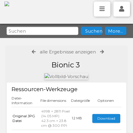
alle Ergebnisse anzeigen
Bionic 3
Ressourcen-Werkzeuge
Datei-
File dimensions
Dateigröße
Optionen
Information
4998 × 2811 Pixel
Original JPG
(14.05 MP)
Download
1.2 MB
Datei
42.3 cm × 23.8
cm @ 300 PPI