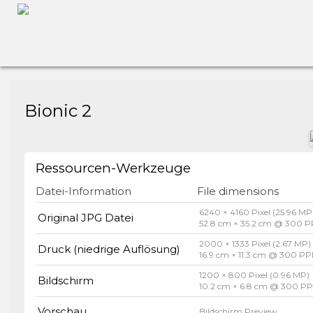
Bionic 2
Ressourcen-Werkzeuge
Datei-Information
File dimensions
6240 × 4160 Pixel (25.96 MP
Original JPG Datei
52.8 cm × 35.2 cm @ 300 P
2000 × 1333 Pixel (2.67 MP)
Druck (niedrige Auflösung)
16.9 cm × 11.3 cm @ 300 PP
1200 × 800 Pixel (0.96 MP)
Bildschirm
10.2 cm × 6.8 cm @ 300 PP
Vorschau
Bildschirm Preview