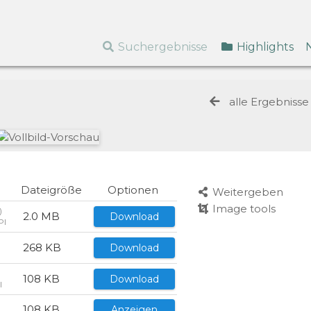
Suchergebnisse
Highlights
alle Ergebniss
Dateigröße
Optionen
Weitergeben
Image tools
)
2.0 MB
Download
PI
268 KB
Download
I
108 KB
Download
I
108 KB
Anzeigen