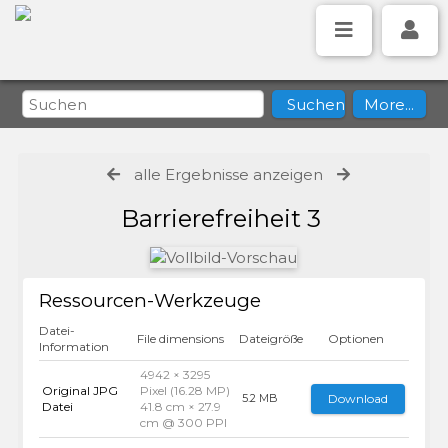
alle Ergebnisse anzeigen
Barrierefreiheit 3
Ressourcen-Werkzeuge
Datei-
File dimensions
Dateigröße
Optionen
Information
4942 × 3295
Original JPG
Pixel (16.28 MP)
Download
5.2 MB
Datei
41.8 cm × 27.9
cm @ 300 PPI