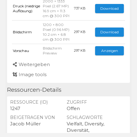
2000 × 1333
Druck (niedrige
Pixel (2.67 MP)
Download
737 KB
Auflösung)
16.9 cm × 11.3
cm @ 300 PPI
1200 × 800
Pixel (0.96 MP)
Bildschirm
Download
297 KB
10.2 cm × 6.8
cm @ 300 PPI
Bildschirm
Vorschau
Anzeigen
297 KB
Preview
Weitergeben
Image tools
Ressourcen-Details
RESSOURCE (ID)
ZUGRIFF
1247
Offen
BEIGETRAGEN VON
SCHLAGWORTE
Jacob Müller
Vielfalt, Diversity,
Diversität,
Vielfältigkeit, Inklusion,