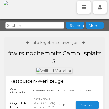
alle Ergebnisse anzeigen
#wirsindchemnitz Campusplatz
5
Ressourcen-Werkzeuge
Datei-
File dimensions
Dateigröße
Optionen
Information
5421 × 3049
Original JPG
Pixel (16.53 MP)
Download
3.5 MB
Datei
45.9 cm × 25.8