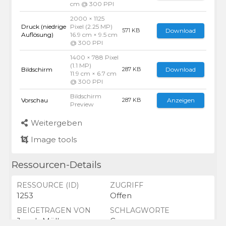
cm @ 300 PPI
2000 × 1125
Druck (niedrige
Pixel (2.25 MP)
Download
571 KB
Auflösung)
16.9 cm × 9.5 cm
@ 300 PPI
1400 × 788 Pixel
(1.1 MP)
Bildschirm
Download
287 KB
11.9 cm × 6.7 cm
@ 300 PPI
Bildschirm
Vorschau
Anzeigen
287 KB
Preview
Weitergeben
Image tools
Ressourcen-Details
RESSOURCE (ID)
ZUGRIFF
1253
Offen
BEIGETRAGEN VON
SCHLAGWORTE
Jacob Müller
Campus,