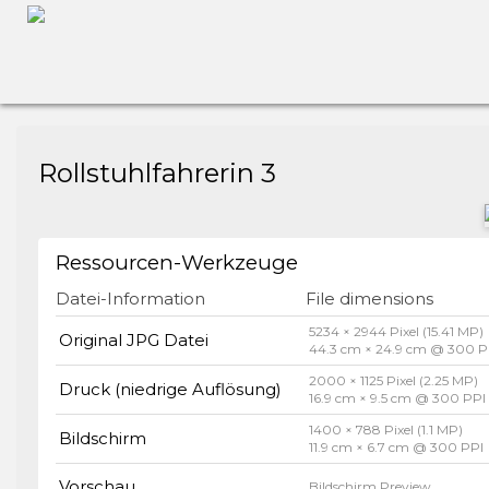
Rollstuhlfahrerin 3
Ressourcen-Werkzeuge
Datei-Information
File dimensions
5234 × 2944 Pixel (15.41 MP)
Original JPG Datei
44.3 cm × 24.9 cm @ 300 P
2000 × 1125 Pixel (2.25 MP)
Druck (niedrige Auflösung)
16.9 cm × 9.5 cm @ 300 PPI
1400 × 788 Pixel (1.1 MP)
Bildschirm
11.9 cm × 6.7 cm @ 300 PPI
Vorschau
Bildschirm Preview