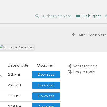
Suchergebnisse
Highlights
alle Ergebniss
Dateigröße
Optionen
Weitergeben
Image tools
2.2 MB
Download
PI
477 KB
Download
248 KB
Download
248 KB
Anzeigen