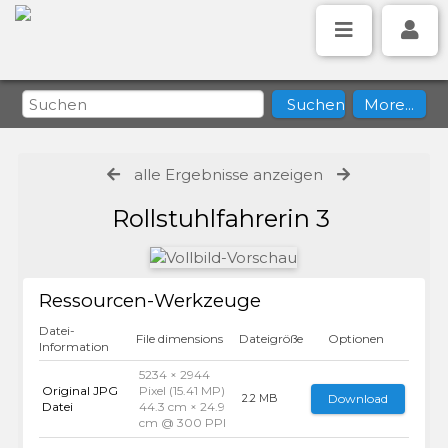
alle Ergebnisse anzeigen
Rollstuhlfahrerin 3
Ressourcen-Werkzeuge
Datei-
File dimensions
Dateigröße
Optionen
Information
5234 × 2944
Original JPG
Pixel (15.41 MP)
Download
2.2 MB
Datei
44.3 cm × 24.9
cm @ 300 PPI