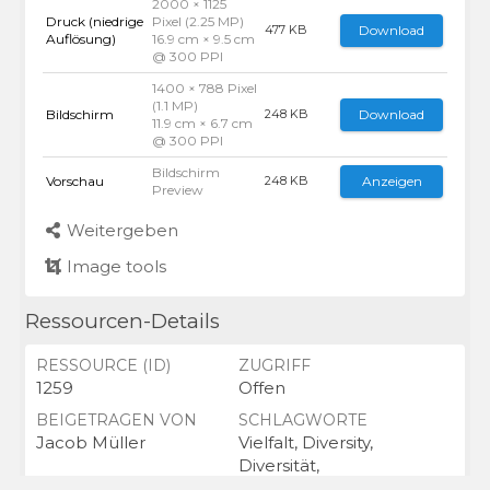
2000 × 1125
Druck (niedrige
Pixel (2.25 MP)
Download
477 KB
Auflösung)
16.9 cm × 9.5 cm
@ 300 PPI
1400 × 788 Pixel
(1.1 MP)
Bildschirm
Download
248 KB
11.9 cm × 6.7 cm
@ 300 PPI
Bildschirm
Vorschau
Anzeigen
248 KB
Preview
Weitergeben
Image tools
Ressourcen-Details
RESSOURCE (ID)
ZUGRIFF
1259
Offen
BEIGETRAGEN VON
SCHLAGWORTE
Jacob Müller
Vielfalt, Diversity,
Diversität,
Vielfältigkeit, Inklusion,