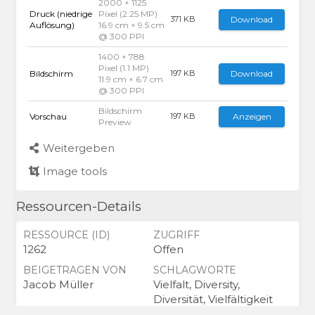
2000 × 1125
Druck (niedrige
Pixel (2.25 MP)
Download
371 KB
Auflösung)
16.9 cm × 9.5 cm
@ 300 PPI
1400 × 788
Pixel (1.1 MP)
Bildschirm
Download
197 KB
11.9 cm × 6.7 cm
@ 300 PPI
Bildschirm
Vorschau
Anzeigen
197 KB
Preview
Weitergeben
Image tools
Ressourcen-Details
RESSOURCE (ID)
ZUGRIFF
1262
Offen
BEIGETRAGEN VON
SCHLAGWORTE
Jacob Müller
Vielfalt, Diversity,
Diversität, Vielfältigkeit