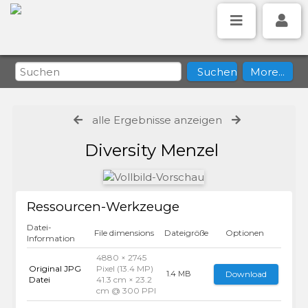
alle Ergebnisse anzeigen
Diversity Menzel
Ressourcen-Werkzeuge
Datei-
File dimensions
Dateigröße
Optionen
Information
4880 × 2745
Original JPG
Pixel (13.4 MP)
Download
1.4 MB
Datei
41.3 cm × 23.2
cm @ 300 PPI