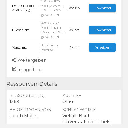
2000 × 1125
Druck (niedrige
Pixel (2.25 MP)
Download
663 KB
Auflösung)
16.9 cm × 9.5 cm
@ 300 PPI
1400 × 788
Pixel (1.1 MP)
Bildschirm
Download
331 KB
11.9 cm × 6.7 cm
@ 300 PPI
Bildschirm
Vorschau
Anzeigen
331 KB
Preview
Weitergeben
Image tools
Ressourcen-Details
RESSOURCE (ID)
ZUGRIFF
1269
Offen
BEIGETRAGEN VON
SCHLAGWORTE
Jacob Müller
Vielfalt, Buch,
Universitätsbibliothek,
Bibliothek, Bücher,