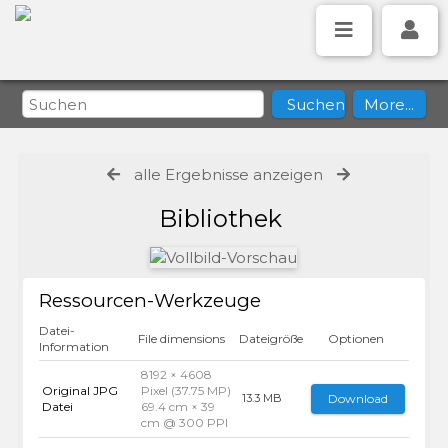
alle Ergebnisse anzeigen
Bibliothek
Ressourcen-Werkzeuge
Datei-
File dimensions
Dateigröße
Optionen
Information
8192 × 4608
Original JPG
Pixel (37.75 MP)
Download
13.3 MB
Datei
69.4 cm × 39
cm @ 300 PPI