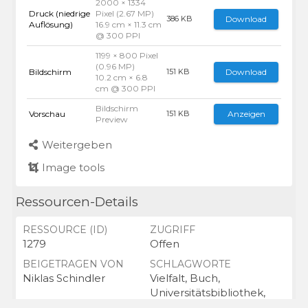
2000 × 1334
Druck (niedrige
Pixel (2.67 MP)
Download
386 KB
Auflösung)
16.9 cm × 11.3 cm
@ 300 PPI
1199 × 800 Pixel
(0.96 MP)
Bildschirm
Download
151 KB
10.2 cm × 6.8
cm @ 300 PPI
Bildschirm
Vorschau
Anzeigen
151 KB
Preview
Weitergeben
Image tools
Ressourcen-Details
RESSOURCE (ID)
ZUGRIFF
1279
Offen
BEIGETRAGEN VON
SCHLAGWORTE
Niklas Schindler
Vielfalt, Buch,
Universitätsbibliothek,
Bücher,