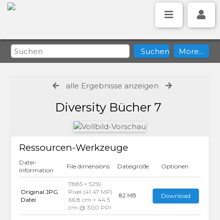
alle Ergebnisse anzeigen
Diversity Bücher 7
Ressourcen-Werkzeuge
Datei-
File dimensions
Dateigröße
Optionen
Information
7885 × 5259
Original JPG
Pixel (41.47 MP)
Download
8.2 MB
Datei
66.8 cm × 44.5
cm @ 300 PPI