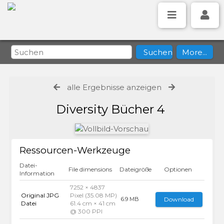
alle Ergebnisse anzeigen
Diversity Bücher 4
Ressourcen-Werkzeuge
Datei-
File dimensions
Dateigröße
Optionen
Information
7252 × 4837
Original JPG
Pixel (35.08 MP)
Download
6.9 MB
Datei
61.4 cm × 41 cm
@ 300 PPI