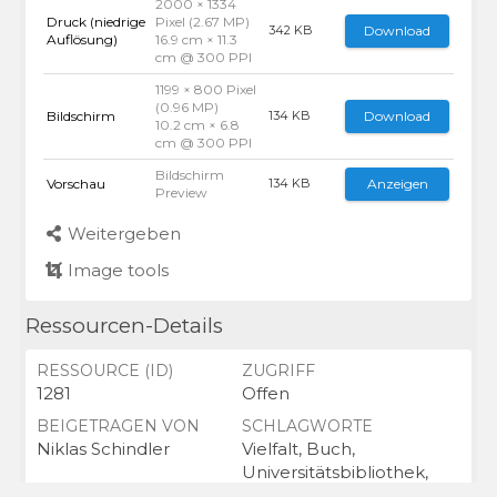
2000 × 1334
Druck (niedrige
Pixel (2.67 MP)
Download
342 KB
Auflösung)
16.9 cm × 11.3
cm @ 300 PPI
1199 × 800 Pixel
(0.96 MP)
Bildschirm
Download
134 KB
10.2 cm × 6.8
cm @ 300 PPI
Bildschirm
Vorschau
Anzeigen
134 KB
Preview
Weitergeben
Image tools
Ressourcen-Details
RESSOURCE (ID)
ZUGRIFF
1281
Offen
BEIGETRAGEN VON
SCHLAGWORTE
Niklas Schindler
Vielfalt, Buch,
Universitätsbibliothek,
Bücher,