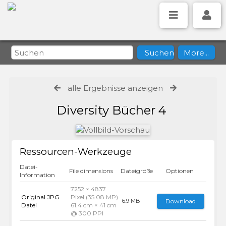
alle Ergebnisse anzeigen
Diversity Bücher 4
Ressourcen-Werkzeuge
Datei-
File dimensions
Dateigröße
Optionen
Information
7252 × 4837
Original JPG
Pixel (35.08 MP)
Download
6.9 MB
Datei
61.4 cm × 41 cm
@ 300 PPI