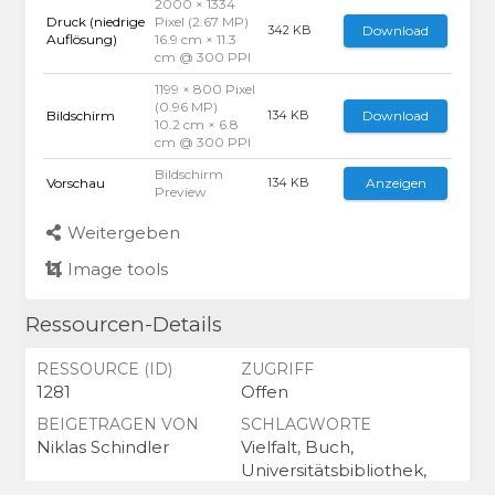
2000 × 1334
Druck (niedrige
Pixel (2.67 MP)
Download
342 KB
Auflösung)
16.9 cm × 11.3
cm @ 300 PPI
1199 × 800 Pixel
(0.96 MP)
Bildschirm
Download
134 KB
10.2 cm × 6.8
cm @ 300 PPI
Bildschirm
Vorschau
Anzeigen
134 KB
Preview
Weitergeben
Image tools
Ressourcen-Details
RESSOURCE (ID)
ZUGRIFF
1281
Offen
BEIGETRAGEN VON
SCHLAGWORTE
Niklas Schindler
Vielfalt, Buch,
Universitätsbibliothek,
Bücher,