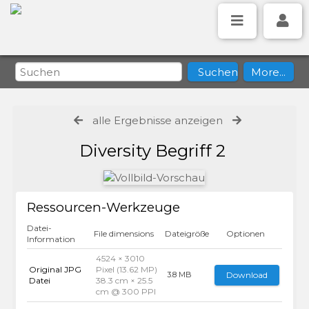
alle Ergebnisse anzeigen
Diversity Begriff 2
Ressourcen-Werkzeuge
Datei-
File dimensions
Dateigröße
Optionen
Information
4524 × 3010
Original JPG
Pixel (13.62 MP)
Download
3.8 MB
Datei
38.3 cm × 25.5
cm @ 300 PPI