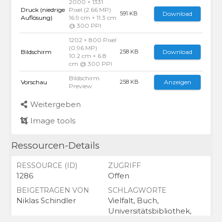
2000 × 1331
Druck (niedrige
Pixel (2.66 MP)
Download
591 KB
Auflösung)
16.9 cm × 11.3 cm
@ 300 PPI
1202 × 800 Pixel
(0.96 MP)
Bildschirm
Download
258 KB
10.2 cm × 6.8
cm @ 300 PPI
Bildschirm
Vorschau
Anzeigen
258 KB
Preview
Weitergeben
Image tools
Ressourcen-Details
RESSOURCE (ID)
ZUGRIFF
1286
Offen
BEIGETRAGEN VON
SCHLAGWORTE
Niklas Schindler
Vielfalt, Buch,
Universitätsbibliothek,
Bücher, Diversity,