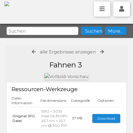
alle Ergebnisse anzeigen
Fahnen 3
Ressourcen-Werkzeuge
Datei-
File dimensions
Dateigröße
Optionen
Information
5392 × 3033
Original JPG
Pixel (16.35 MP)
Download
3.7 MB
Datei
45.7 cm × 25.7
cm @ 300 PPI