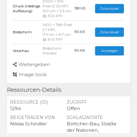
2000 × 1125
Druck (niedrige
Pixel (2.25 MP)
Download
398 KB
Auflösung)
16.9 cm × 9.5 cm
@ 300 PPI
1400 × 788 Pixel
(1.1 MP)
Bildschirm
Download
193 KB
11.9 cm × 6.7 cm
@ 300 PPI
Bildschirm
Vorschau
Anzeigen
193 KB
Preview
Weitergeben
Image tools
Ressourcen-Details
RESSOURCE (ID)
ZUGRIFF
1294
Offen
BEIGETRAGEN VON
SCHLAGWORTE
Niklas Schindler
Böttcher-Bau, Straße
der Nationen,
Gebäude, Fahne,