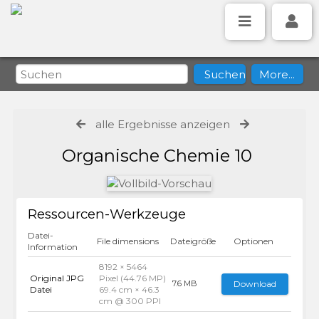
alle Ergebnisse anzeigen
Organische Chemie 10
Ressourcen-Werkzeuge
Datei-
File dimensions
Dateigröße
Optionen
Information
8192 × 5464
Original JPG
Pixel (44.76 MP)
Download
7.6 MB
Datei
69.4 cm × 46.3
cm @ 300 PPI