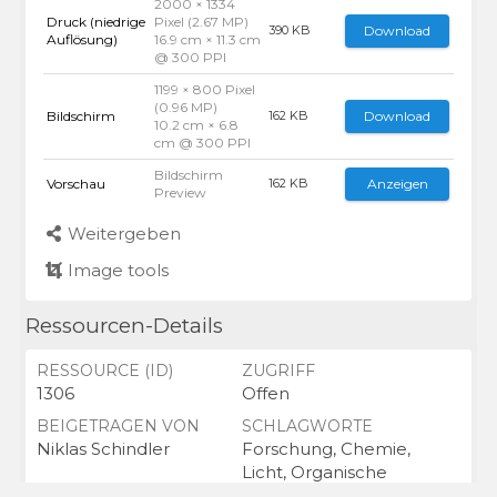
2000 × 1334
Druck (niedrige
Pixel (2.67 MP)
Download
390 KB
Auflösung)
16.9 cm × 11.3 cm
@ 300 PPI
1199 × 800 Pixel
(0.96 MP)
Bildschirm
Download
162 KB
10.2 cm × 6.8
cm @ 300 PPI
Bildschirm
Vorschau
Anzeigen
162 KB
Preview
Weitergeben
Image tools
Ressourcen-Details
RESSOURCE (ID)
ZUGRIFF
1306
Offen
BEIGETRAGEN VON
SCHLAGWORTE
Niklas Schindler
Forschung, Chemie,
Licht, Organische
Chemie, Reaktion