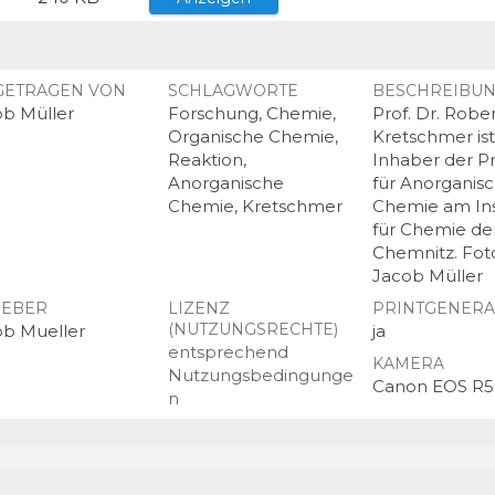
GETRAGEN VON
SCHLAGWORTE
BESCHREIBU
ob Müller
Forschung, Chemie,
Prof. Dr. Robe
Organische Chemie,
Kretschmer ist
Reaktion,
Inhaber der P
Anorganische
für Anorganis
Chemie, Kretschmer
Chemie am Ins
für Chemie de
Chemnitz. Fot
Jacob Müller
EBER
LIZENZ
PRINTGENER
(NUTZUNGSRECHTE)
ob Mueller
ja
entsprechend
KAMERA
Nutzungsbedingunge
Canon EOS R5
n