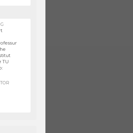
NG
rt
rofessur
che
titut
r TU
o:
ATOR