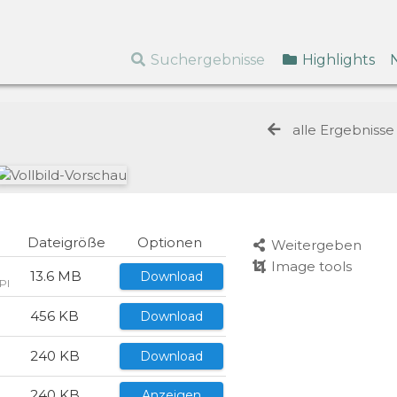
Suchergebnisse
Highlights
alle Ergebniss
Dateigröße
Optionen
Weitergeben
Image tools
)
13.6 MB
Download
PI
456 KB
Download
240 KB
Download
240 KB
Anzeigen