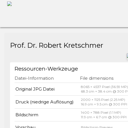
Prof. Dr. Robert Kretschmer
Ressourcen-Werkzeuge
Datei-Information
File dimensions
8065 × 4537 Pixel (36.59 MP
Original JPG Datei
68.3 cm × 38.4 cm @ 300 P
2000 × 1125 Pixel (2.25 MP)
Druck (niedrige Auflösung)
16.9 cm × 9.5 cm @ 300 PPI
1400 × 788 Pixel (1.1 MP)
Bildschirm
11.9 cm × 6.7 cm @ 300 PPI
Vorschau
Bildschirm Preview