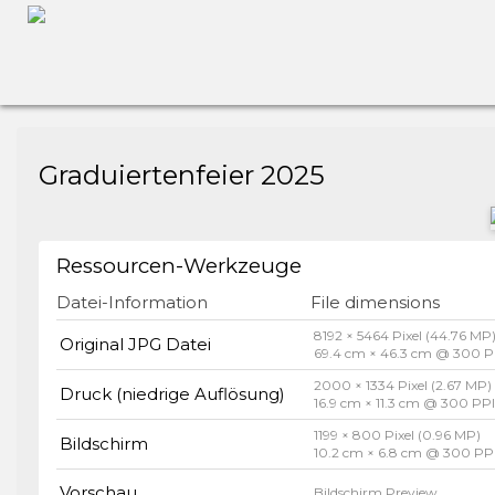
Graduiertenfeier 2025
Ressourcen-Werkzeuge
Datei-Information
File dimensions
8192 × 5464 Pixel (44.76 MP
Original JPG Datei
69.4 cm × 46.3 cm @ 300 P
2000 × 1334 Pixel (2.67 MP)
Druck (niedrige Auflösung)
16.9 cm × 11.3 cm @ 300 PP
1199 × 800 Pixel (0.96 MP)
Bildschirm
10.2 cm × 6.8 cm @ 300 PP
Vorschau
Bildschirm Preview