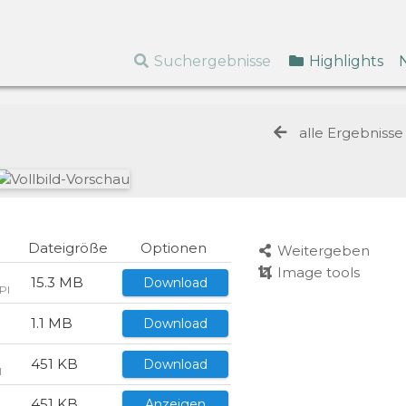
Suchergebnisse
Highlights
alle Ergebniss
Dateigröße
Optionen
Weitergeben
Image tools
)
15.3 MB
Download
PI
1.1 MB
Download
I
451 KB
Download
I
451 KB
Anzeigen