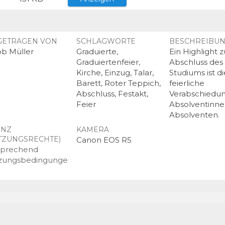
GETRAGEN VON
SCHLAGWORTE
BESCHREIBU
ob Müller
Graduierte,
Ein Highlight 
Graduiertenfeier,
Abschluss des
Kirche, Einzug, Talar,
Studiums ist di
Barett, Roter Teppich,
feierliche
Abschluss, Festakt,
Verabschiedun
Feier
Absolventinn
Absolventen.
ENZ
KAMERA
TZUNGSRECHTE)
Canon EOS R5
sprechend
zungsbedingunge