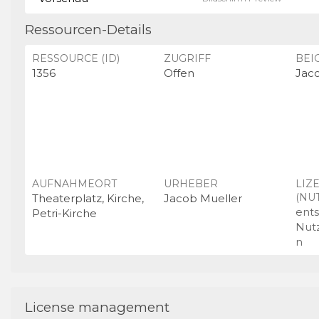
Ressourcen-Details
RESSOURCE (ID)
ZUGRIFF
BEI
1356
Offen
Jac
AUFNAHMEORT
URHEBER
LIZ
(NU
Theaterplatz, Kirche,
Jacob Mueller
ent
Petri-Kirche
Nut
n
License management