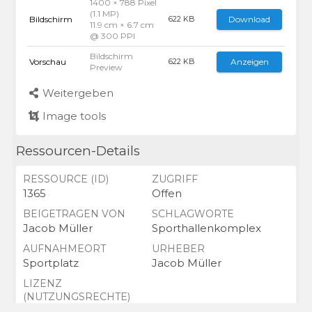
1400 × 788 Pixel
(1.1 MP)
Bildschirm
Download
622 KB
11.9 cm × 6.7 cm
@ 300 PPI
Bildschirm
Vorschau
Anzeigen
622 KB
Preview
Weitergeben
Image tools
Ressourcen-Details
RESSOURCE (ID)
ZUGRIFF
1365
Offen
BEIGETRAGEN VON
SCHLAGWORTE
Jacob Müller
Sporthallenkomplex
AUFNAHMEORT
URHEBER
Sportplatz
Jacob Müller
LIZENZ
(NUTZUNGSRECHTE)
entsprechend