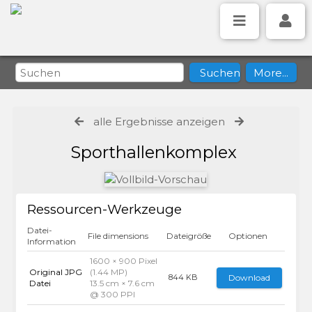
alle Ergebnisse anzeigen
Sporthallenkomplex
Ressourcen-Werkzeuge
Datei-
File dimensions
Dateigröße
Optionen
Information
1600 × 900 Pixel
Original JPG
(1.44 MP)
Download
844 KB
Datei
13.5 cm × 7.6 cm
@ 300 PPI