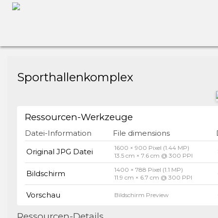
Sporthallenkomplex
Ressourcen-Werkzeuge
Datei-Information
File dimensions
1600 × 900 Pixel (1.44 MP)
Original JPG Datei
13.5 cm × 7.6 cm @ 300 PPI
1400 × 788 Pixel (1.1 MP)
Bildschirm
11.9 cm × 6.7 cm @ 300 PPI
Vorschau
Bildschirm Preview
Ressourcen-Details