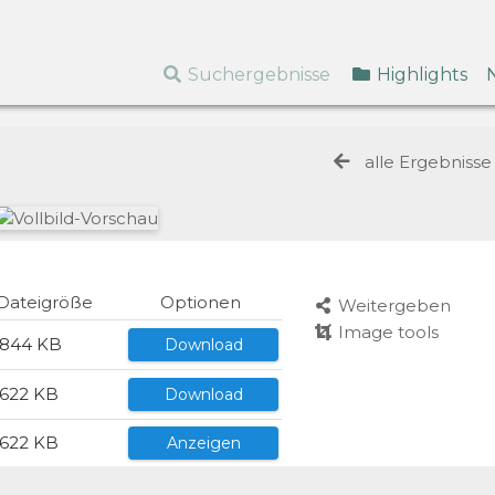
Suchergebnisse
Highlights
alle Ergebniss
Dateigröße
Optionen
Weitergeben
Image tools
844 KB
Download
622 KB
Download
622 KB
Anzeigen