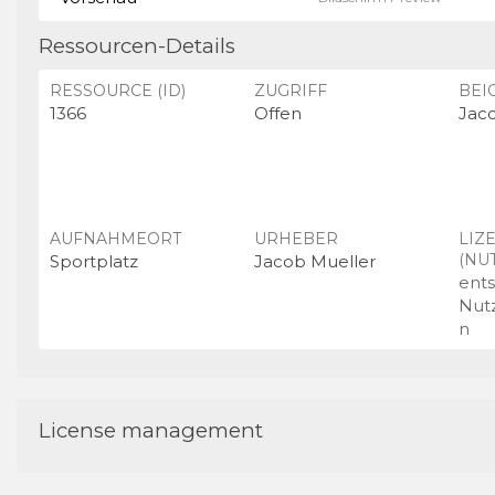
Ressourcen-Details
RESSOURCE (ID)
ZUGRIFF
BEI
1366
Offen
Jac
AUFNAHMEORT
URHEBER
LIZ
(NU
Sportplatz
Jacob Mueller
ent
Nut
n
License management