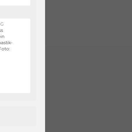
NG
ss
ein
astik-
Foto: