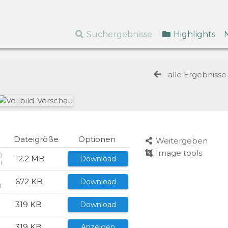
Suchergebnisse
Highlights
alle Ergebniss
Dateigröße
Optionen
Weitergeben
Image tools
)
12.2 MB
Download
I
672 KB
Download
I
319 KB
Download
I
319 KB
Anzeigen