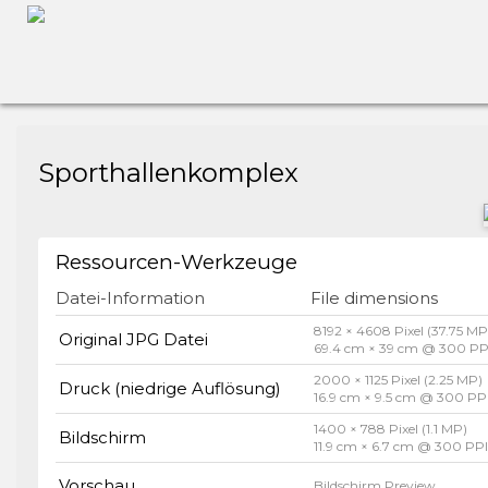
Sporthallenkomplex
Ressourcen-Werkzeuge
Datei-Information
File dimensions
8192 × 4608 Pixel (37.75 MP
Original JPG Datei
69.4 cm × 39 cm @ 300 PP
2000 × 1125 Pixel (2.25 MP)
Druck (niedrige Auflösung)
16.9 cm × 9.5 cm @ 300 PP
1400 × 788 Pixel (1.1 MP)
Bildschirm
11.9 cm × 6.7 cm @ 300 PP
Vorschau
Bildschirm Preview