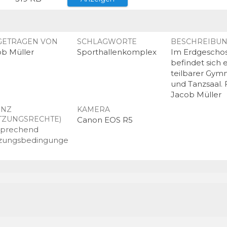
GETRAGEN VON
SCHLAGWORTE
BESCHREIBU
ob Müller
Sporthallenkomplex
Im Erdgescho
befindet sich 
teilbarer Gymn
und Tanzsaal. 
Jacob Müller
ENZ
KAMERA
TZUNGSRECHTE)
Canon EOS R5
sprechend
zungsbedingunge