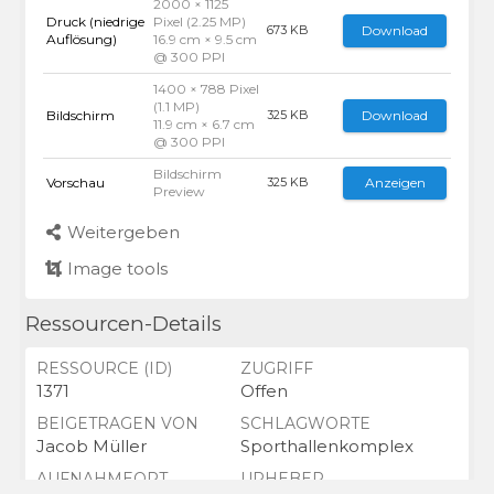
2000 × 1125
Druck (niedrige
Pixel (2.25 MP)
Download
673 KB
Auflösung)
16.9 cm × 9.5 cm
@ 300 PPI
1400 × 788 Pixel
(1.1 MP)
Bildschirm
Download
325 KB
11.9 cm × 6.7 cm
@ 300 PPI
Bildschirm
Vorschau
Anzeigen
325 KB
Preview
Weitergeben
Image tools
Ressourcen-Details
RESSOURCE (ID)
ZUGRIFF
1371
Offen
BEIGETRAGEN VON
SCHLAGWORTE
Jacob Müller
Sporthallenkomplex
AUFNAHMEORT
URHEBER