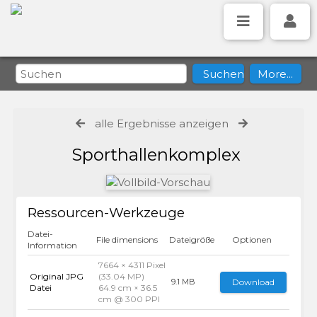
alle Ergebnisse anzeigen
Sporthallenkomplex
Ressourcen-Werkzeuge
Datei-
File dimensions
Dateigröße
Optionen
Information
7664 × 4311 Pixel
Original JPG
(33.04 MP)
Download
9.1 MB
Datei
64.9 cm × 36.5
cm @ 300 PPI