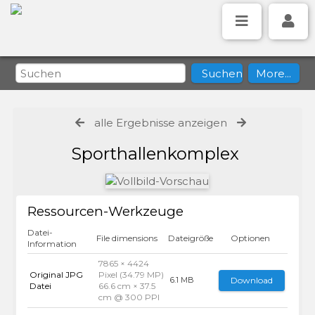
alle Ergebnisse anzeigen
Sporthallenkomplex
Ressourcen-Werkzeuge
Datei-
File dimensions
Dateigröße
Optionen
Information
7865 × 4424
Original JPG
Pixel (34.79 MP)
Download
6.1 MB
Datei
66.6 cm × 37.5
cm @ 300 PPI