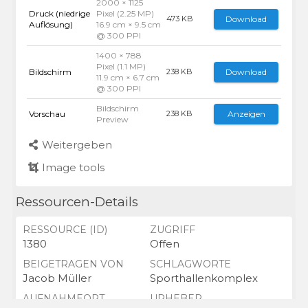
2000 × 1125
Druck (niedrige
Pixel (2.25 MP)
Download
473 KB
Auflösung)
16.9 cm × 9.5 cm
@ 300 PPI
1400 × 788
Pixel (1.1 MP)
Bildschirm
Download
238 KB
11.9 cm × 6.7 cm
@ 300 PPI
Bildschirm
Vorschau
Anzeigen
238 KB
Preview
Weitergeben
Image tools
Ressourcen-Details
RESSOURCE (ID)
ZUGRIFF
1380
Offen
BEIGETRAGEN VON
SCHLAGWORTE
Jacob Müller
Sporthallenkomplex
AUFNAHMEORT
URHEBER