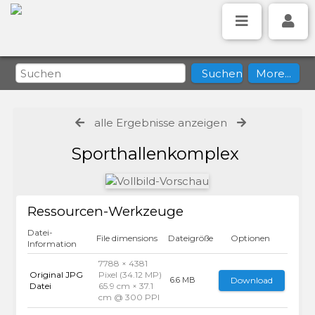
alle Ergebnisse anzeigen
Sporthallenkomplex
Ressourcen-Werkzeuge
Datei-
File dimensions
Dateigröße
Optionen
Information
7788 × 4381
Original JPG
Pixel (34.12 MP)
Download
6.6 MB
Datei
65.9 cm × 37.1
cm @ 300 PPI