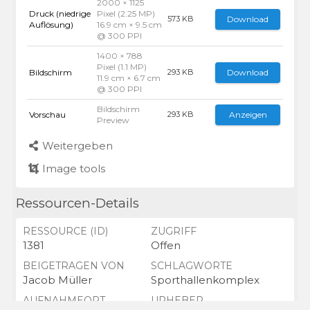
2000 × 1125
Druck (niedrige
Pixel (2.25 MP)
Download
573 KB
Auflösung)
16.9 cm × 9.5 cm
@ 300 PPI
1400 × 788
Pixel (1.1 MP)
Bildschirm
Download
293 KB
11.9 cm × 6.7 cm
@ 300 PPI
Bildschirm
Vorschau
Anzeigen
293 KB
Preview
Weitergeben
Image tools
Ressourcen-Details
RESSOURCE (ID)
ZUGRIFF
1381
Offen
BEIGETRAGEN VON
SCHLAGWORTE
Jacob Müller
Sporthallenkomplex
AUFNAHMEORT
URHEBER