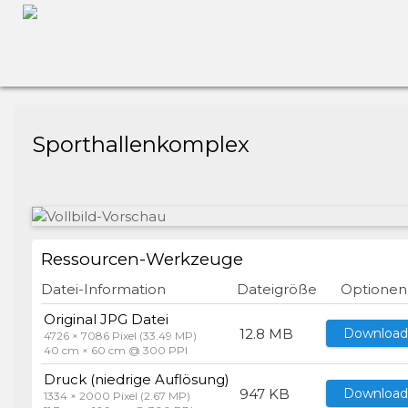
Sporthallenkomplex
Ressourcen-Werkzeuge
Datei-Information
Dateigröße
Optionen
Original JPG Datei
12.8 MB
Download
4726 × 7086 Pixel (33.49 MP)
40 cm × 60 cm @ 300 PPI
Druck (niedrige Auflösung)
947 KB
Download
1334 × 2000 Pixel (2.67 MP)