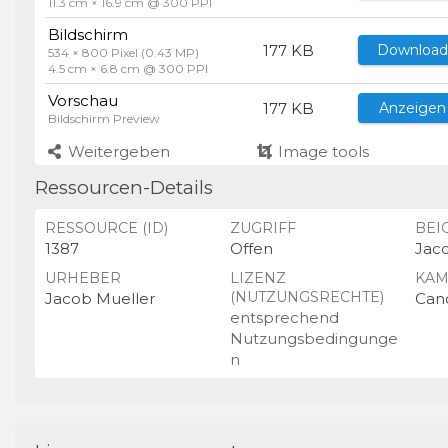
11.3 cm × 16.9 cm @ 300 PPI
Bildschirm
177 KB
Download
534 × 800 Pixel (0.43 MP)
4.5 cm × 6.8 cm @ 300 PPI
Vorschau
177 KB
Anzeigen
Bildschirm Preview
Weitergeben
Image tools
Ressourcen-Details
RESSOURCE (ID)
ZUGRIFF
BEI
1387
Offen
Jac
URHEBER
LIZENZ
KAM
(NUTZUNGSRECHTE)
Jacob Mueller
Can
entsprechend
Nutzungsbedingunge
n