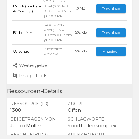
2000 × 1125
Druck (niedrige
Pixel (2.25 MP)
Download
1.0 MB
Auflösung)
16.9 cm × 9.5 cm
@ 300 PPI
1400 × 788
Pixel (1.1 MP)
Bildschirm
Download
502 KB
11.9 cm × 6.7 cm
@ 300 PPI
Bildschirm
Vorschau
Anzeigen
502 KB
Preview
Weitergeben
Image tools
Ressourcen-Details
RESSOURCE (ID)
ZUGRIFF
1388
Offen
BEIGETRAGEN VON
SCHLAGWORTE
Jacob Müller
Sporthallenkomplex
BESCHREIBUNG
AUFNAHMEORT