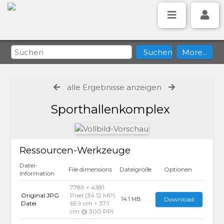
alle Ergebnisse anzeigen
Sporthallenkomplex
Ressourcen-Werkzeuge
Datei-
File dimensions
Dateigröße
Optionen
Information
7789 × 4381
Original JPG
Pixel (34.12 MP)
Download
14.1 MB
Datei
65.9 cm × 37.1
cm @ 300 PPI