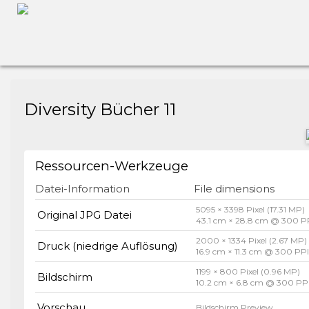
Diversity Bücher 11
Ressourcen-Werkzeuge
Datei-Information
File dimensions
5095 × 3398 Pixel (17.31 MP)
Original JPG Datei
43.1 cm × 28.8 cm @ 300 P
2000 × 1334 Pixel (2.67 MP)
Druck (niedrige Auflösung)
16.9 cm × 11.3 cm @ 300 PP
1199 × 800 Pixel (0.96 MP)
Bildschirm
10.2 cm × 6.8 cm @ 300 PP
Vorschau
Bildschirm Preview