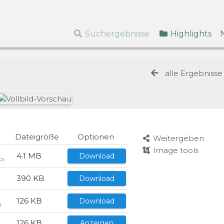
Suchergebnisse
Highlights
alle Ergebniss
Dateigröße
Optionen
Weitergeben
Image tools
4.1 MB
Download
PI
390 KB
Download
I
126 KB
Download
I
126 KB
Anzeigen