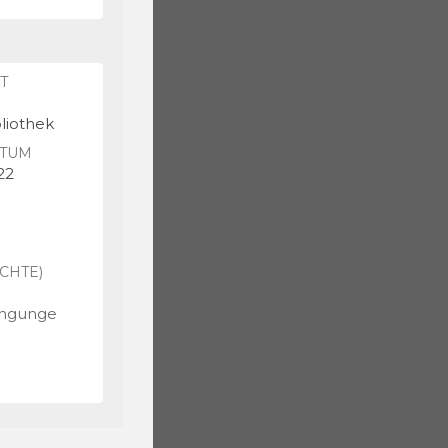
T
bliothek
TUM
22
CHTE)
ingunge