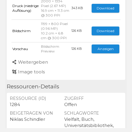
2000 × 1334
Druck (niedrige
Pixel (2.67 MP)
Download
343 KB
Auflösung)
16.9 cm × 11.3 cm
@ 300 PPI
1199 × 800 Pixel
(0.96 MP)
Bildschirm
Download
126 KB
10.2 cm × 6.8
cm @ 300 PPI
Bildschirm
Vorschau
Anzeigen
126 KB
Preview
Weitergeben
Image tools
Ressourcen-Details
RESSOURCE (ID)
ZUGRIFF
1284
Offen
BEIGETRAGEN VON
SCHLAGWORTE
Niklas Schindler
Vielfalt, Buch,
Universitätsbibliothek,
Bücher,