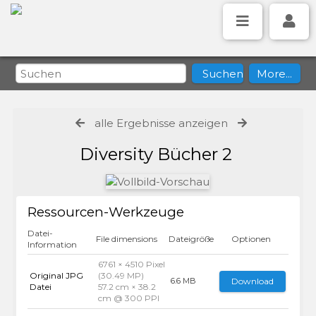
alle Ergebnisse anzeigen
Diversity Bücher 2
Ressourcen-Werkzeuge
Datei-
File dimensions
Dateigröße
Optionen
Information
6761 × 4510 Pixel
Original JPG
(30.49 MP)
Download
6.6 MB
Datei
57.2 cm × 38.2
cm @ 300 PPI