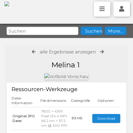
alle Ergebnisse anzeigen
Melina 1
Ressourcen-Werkzeuge
Datei-
File dimensions
Dateigröße
Optionen
Information
7820 × 4399
Original JPG
Pixel (34.4 MP)
Download
8.9 MB
Datei
66.2 cm × 37.2
cm @ 300 PPI