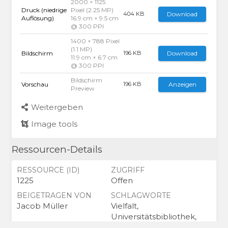
2000 × 1125
Druck (niedrige
Pixel (2.25 MP)
Download
404 KB
Auflösung)
16.9 cm × 9.5 cm
@ 300 PPI
1400 × 788 Pixel
(1.1 MP)
Bildschirm
Download
196 KB
11.9 cm × 6.7 cm
@ 300 PPI
Bildschirm
Vorschau
Anzeigen
196 KB
Preview
Weitergeben
Image tools
Ressourcen-Details
RESSOURCE (ID)
ZUGRIFF
1225
Offen
BEIGETRAGEN VON
SCHLAGWORTE
Jacob Müller
Vielfalt,
Universitätsbibliothek,
Bibliothek,