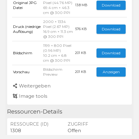
Original JPG
Pixel (44.76 MP)
Download
13.8 MB
Datei
69.4 cm × 46.3
cm @ 300 PPI
2000 × 1334
Druck (niedrige
Pixel (2.67 MP)
Download
576 KB
Auflösung)
16.9 cm × 11.3 cm
@ 300 PPI
1199 × 800 Pixel
(0.96 MP)
Bildschirm
Download
201 KB
10.2 cm × 6.8
cm @ 300 PPI
Bildschirm
Vorschau
Anzeigen
201 KB
Preview
Weitergeben
Image tools
Ressourcen-Details
RESSOURCE (ID)
ZUGRIFF
1308
Offen