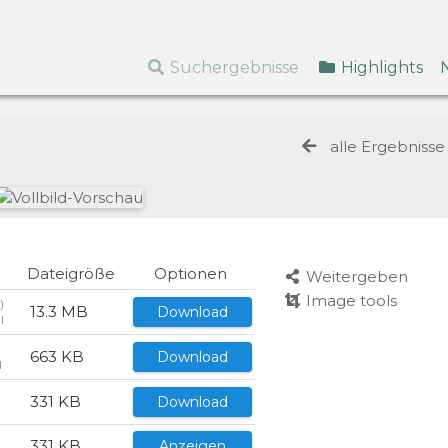
Suchergebnisse
Highlights
alle Ergebniss
Dateigröße
Optionen
Weitergeben
Image tools
)
13.3 MB
Download
I
663 KB
Download
I
331 KB
Download
I
331 KB
Anzeigen