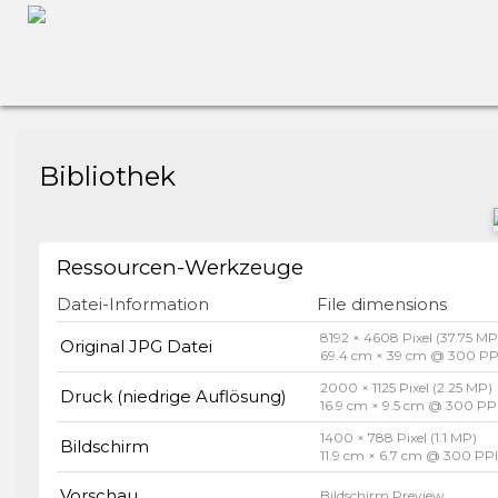
Bibliothek
Ressourcen-Werkzeuge
Datei-Information
File dimensions
8192 × 4608 Pixel (37.75 MP
Original JPG Datei
69.4 cm × 39 cm @ 300 PP
2000 × 1125 Pixel (2.25 MP)
Druck (niedrige Auflösung)
16.9 cm × 9.5 cm @ 300 PP
1400 × 788 Pixel (1.1 MP)
Bildschirm
11.9 cm × 6.7 cm @ 300 PP
Vorschau
Bildschirm Preview