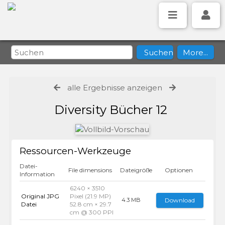
alle Ergebnisse anzeigen
Diversity Bücher 12
Ressourcen-Werkzeuge
Datei-
File dimensions
Dateigröße
Optionen
Information
6240 × 3510
Original JPG
Pixel (21.9 MP)
Download
4.3 MB
Datei
52.8 cm × 29.7
cm @ 300 PPI