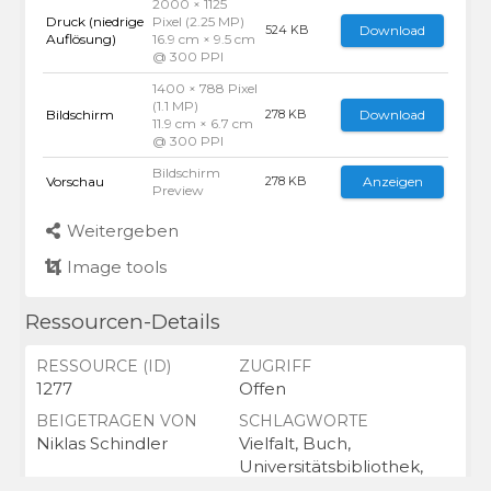
2000 × 1125
Druck (niedrige
Pixel (2.25 MP)
Download
524 KB
Auflösung)
16.9 cm × 9.5 cm
@ 300 PPI
1400 × 788 Pixel
(1.1 MP)
Bildschirm
Download
278 KB
11.9 cm × 6.7 cm
@ 300 PPI
Bildschirm
Vorschau
Anzeigen
278 KB
Preview
Weitergeben
Image tools
Ressourcen-Details
RESSOURCE (ID)
ZUGRIFF
1277
Offen
BEIGETRAGEN VON
SCHLAGWORTE
Niklas Schindler
Vielfalt, Buch,
Universitätsbibliothek,
Bücher,