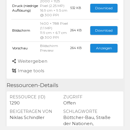
2000 × 1125
Druck (niedrige
Pixel (2.25 MP)
Download
532 KB
Auflösung)
16.9 cm × 9.5 cm
@ 300 PPI
1400 × 788 Pixel
(1.1 MP)
Bildschirm
Download
264 KB
11.9 cm × 6.7 cm
@ 300 PPI
Bildschirm
Vorschau
Anzeigen
264 KB
Preview
Weitergeben
Image tools
Ressourcen-Details
RESSOURCE (ID)
ZUGRIFF
1290
Offen
BEIGETRAGEN VON
SCHLAGWORTE
Niklas Schindler
Böttcher-Bau, Straße
der Nationen,
Gebäude, Fahne,