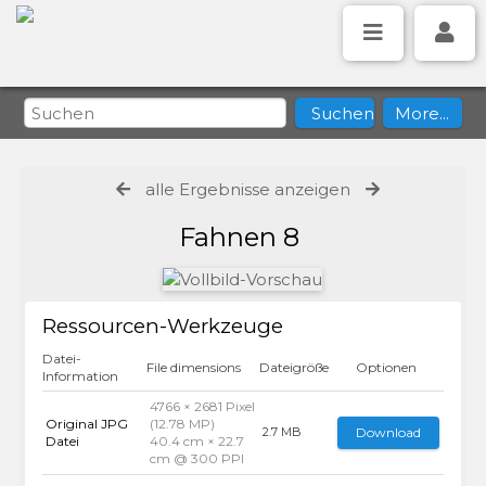
alle Ergebnisse anzeigen
Fahnen 8
Ressourcen-Werkzeuge
Datei-
File dimensions
Dateigröße
Optionen
Information
4766 × 2681 Pixel
Original JPG
(12.78 MP)
Download
2.7 MB
Datei
40.4 cm × 22.7
cm @ 300 PPI