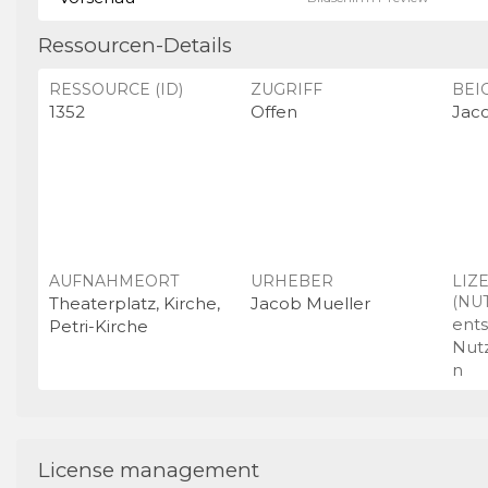
Ressourcen-Details
RESSOURCE (ID)
ZUGRIFF
BEI
1352
Offen
Jac
AUFNAHMEORT
URHEBER
LIZ
(NU
Theaterplatz, Kirche,
Jacob Mueller
ent
Petri-Kirche
Nut
n
License management