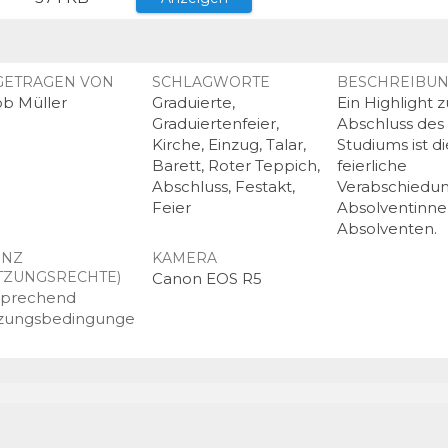
GETRAGEN VON
SCHLAGWORTE
BESCHREIBU
ob Müller
Graduierte,
Ein Highlight 
Graduiertenfeier,
Abschluss des
Kirche, Einzug, Talar,
Studiums ist di
Barett, Roter Teppich,
feierliche
Abschluss, Festakt,
Verabschiedun
Feier
Absolventinn
Absolventen.
ENZ
KAMERA
TZUNGSRECHTE)
Canon EOS R5
sprechend
zungsbedingunge