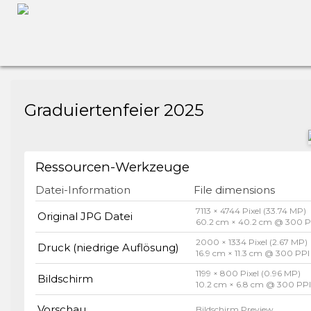
Graduiertenfeier 2025
Ressourcen-Werkzeuge
Datei-Information
File dimensions
7113 × 4744 Pixel (33.74 MP)
Original JPG Datei
60.2 cm × 40.2 cm @ 300 P
2000 × 1334 Pixel (2.67 MP)
Druck (niedrige Auflösung)
16.9 cm × 11.3 cm @ 300 PPI
1199 × 800 Pixel (0.96 MP)
Bildschirm
10.2 cm × 6.8 cm @ 300 PP
Vorschau
Bildschirm Preview