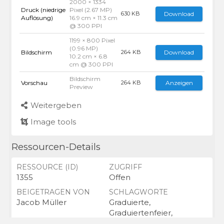
2000 × 1334
Druck (niedrige
Pixel (2.67 MP)
Download
630 KB
Auflösung)
16.9 cm × 11.3 cm
@ 300 PPI
1199 × 800 Pixel
(0.96 MP)
Bildschirm
Download
264 KB
10.2 cm × 6.8
cm @ 300 PPI
Bildschirm
Vorschau
Anzeigen
264 KB
Preview
Weitergeben
Image tools
Ressourcen-Details
RESSOURCE (ID)
ZUGRIFF
1355
Offen
BEIGETRAGEN VON
SCHLAGWORTE
Jacob Müller
Graduierte,
Graduiertenfeier,
Kirche, Einzug, Talar,