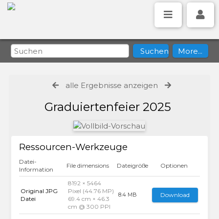
alle Ergebnisse anzeigen
Graduiertenfeier 2025
Ressourcen-Werkzeuge
Datei-
File dimensions
Dateigröße
Optionen
Information
8192 × 5464
Original JPG
Pixel (44.76 MP)
Download
8.4 MB
Datei
69.4 cm × 46.3
cm @ 300 PPI