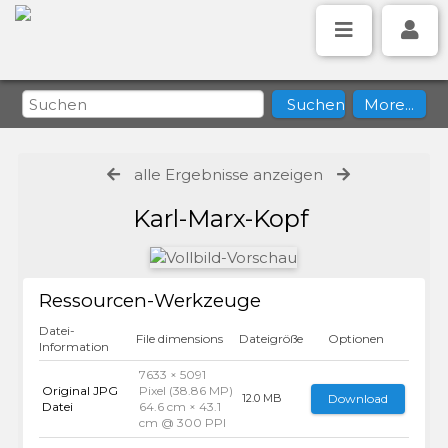
alle Ergebnisse anzeigen
Karl-Marx-Kopf
Ressourcen-Werkzeuge
Datei-
File dimensions
Dateigröße
Optionen
Information
7633 × 5091
Original JPG
Pixel (38.86 MP)
Download
12.0 MB
Datei
64.6 cm × 43.1
cm @ 300 PPI