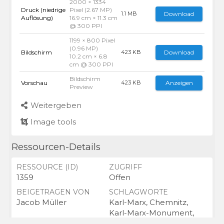
2000 × 1334
Druck (niedrige
Pixel (2.67 MP)
Download
1.1 MB
Auflösung)
16.9 cm × 11.3 cm
@ 300 PPI
1199 × 800 Pixel
(0.96 MP)
Bildschirm
Download
423 KB
10.2 cm × 6.8
cm @ 300 PPI
Bildschirm
Vorschau
Anzeigen
423 KB
Preview
Weitergeben
Image tools
Ressourcen-Details
RESSOURCE (ID)
ZUGRIFF
1359
Offen
BEIGETRAGEN VON
SCHLAGWORTE
Jacob Müller
Karl-Marx, Chemnitz,
Karl-Marx-Monument,
Karl-Marx-Kopf