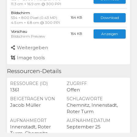
11.3 cm × 16.9 cm @ 300 PPI
Bildschirm
534 × 800 Pixel (0.43 MP)
Download
164 KB
4.5 cm × 6.8 cm @ 300 PPI
Vorschau
Anzeigen
164 KB
Bildschirm Preview
Weitergeben
Image tools
Ressourcen-Details
RESSOURCE (ID)
ZUGRIFF
1361
Offen
BEIGETRAGEN VON
SCHLAGWORTE
Jacob Müller
Chemnitz, Innenstadt,
Roter Turm
AUFNAHMEORT
AUFNAHMEDATUM
Innenstadt, Roter
September 25
Turm, Chemnitz
URHEBER