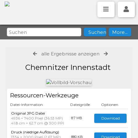
alle Ergebnisse anzeigen
Chemnitzer Innenstadt
Ressourcen-Werkzeuge
Datei-Information
Dateigröße
Optionen
Original JPG Datei
4936 × 7400 Pixel (36.53 MP)
Download
8.7 MB
41.8 cm × 62.7 cm @ 300 PPI
Druck (niedrige Auflösung)
1334 × 2000 Pixel (2.67 MP)
Download
880 KB