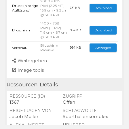
2000 × 1125
Druck (niedrige
Pixel (2.25 MP)
Download
731 KB
Auflösung)
16.9 cm × 9.5 cm
@ 300 PPI
1400 × 788
Pixel (1.1 MP)
Bildschirm
Download
364 KB
11.9 cm × 6.7 cm
@ 300 PPI
Bildschirm
Vorschau
Anzeigen
364 KB
Preview
Weitergeben
Image tools
Ressourcen-Details
RESSOURCE (ID)
ZUGRIFF
1367
Offen
BEIGETRAGEN VON
SCHLAGWORTE
Jacob Müller
Sporthallenkomplex
AUFNAHMEORT
URHEBER