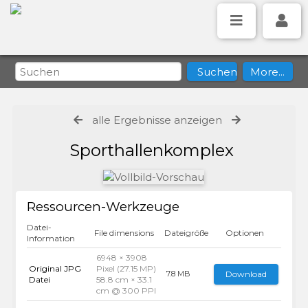
alle Ergebnisse anzeigen
Sporthallenkomplex
Ressourcen-Werkzeuge
Datei-
File dimensions
Dateigröße
Optionen
Information
6948 × 3908
Original JPG
Pixel (27.15 MP)
Download
7.8 MB
Datei
58.8 cm × 33.1
cm @ 300 PPI