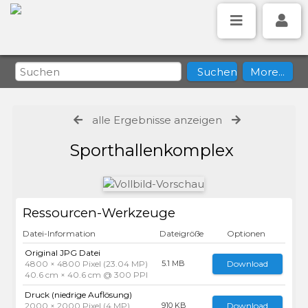
alle Ergebnisse anzeigen
Sporthallenkomplex
Ressourcen-Werkzeuge
Datei-Information
Dateigröße
Optionen
Original JPG Datei
4800 × 4800 Pixel (23.04 MP)
Download
5.1 MB
40.6 cm × 40.6 cm @ 300 PPI
Druck (niedrige Auflösung)
2000 × 2000 Pixel (4 MP)
Download
910 KB