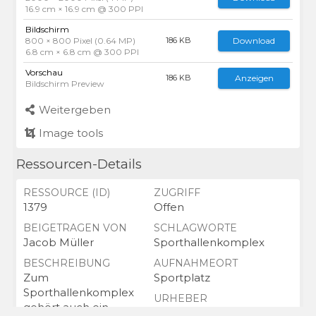
16.9 cm × 16.9 cm @ 300 PPI
Bildschirm
800 × 800 Pixel (0.64 MP)
Download
186 KB
6.8 cm × 6.8 cm @ 300 PPI
Vorschau
Anzeigen
186 KB
Bildschirm Preview
Weitergeben
Image tools
Ressourcen-Details
RESSOURCE (ID)
ZUGRIFF
1379
Offen
BEIGETRAGEN VON
SCHLAGWORTE
Jacob Müller
Sporthallenkomplex
BESCHREIBUNG
AUFNAHMEORT
Zum
Sportplatz
Sporthallenkomplex
URHEBER
gehört auch ein
Jacob Mueller