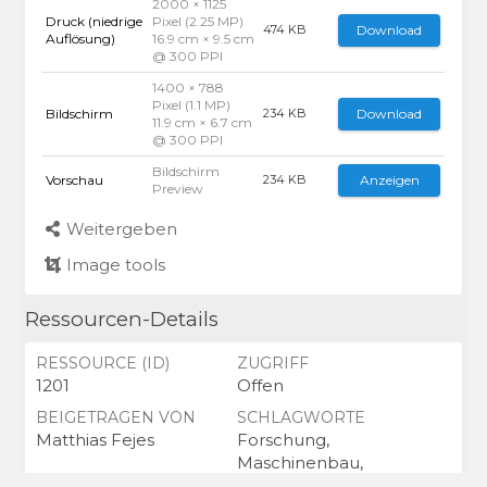
2000 × 1125
Druck (niedrige
Pixel (2.25 MP)
Download
474 KB
Auflösung)
16.9 cm × 9.5 cm
@ 300 PPI
1400 × 788
Pixel (1.1 MP)
Bildschirm
Download
234 KB
11.9 cm × 6.7 cm
@ 300 PPI
Bildschirm
Vorschau
Anzeigen
234 KB
Preview
Weitergeben
Image tools
Ressourcen-Details
RESSOURCE (ID)
ZUGRIFF
1201
Offen
BEIGETRAGEN VON
SCHLAGWORTE
Matthias Fejes
Forschung,
Maschinenbau,
Brennstoffzelle,