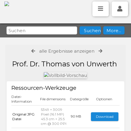
alle Ergebnisse anzeigen
Prof. Dr. Thomas von Unwerth
Ressourcen-Werkzeuge
Datei-
File dimensions
Dateigröße
Optionen
Information
5349 × 3009
Original JPG
Pixel (16.1 MP)
Download
9.0 MB
Datei
45.3 cm × 25.5
cm @ 300 PPI