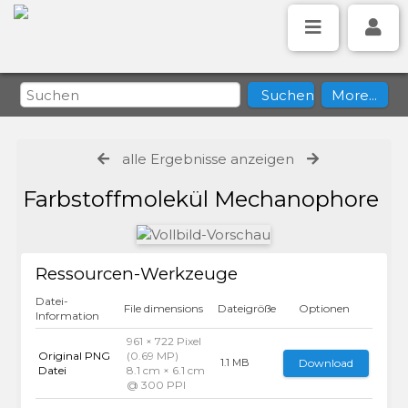
alle Ergebnisse anzeigen
Farbstoffmolekül Mechanophore
Ressourcen-Werkzeuge
Datei-
File dimensions
Dateigröße
Optionen
Information
961 × 722 Pixel
Original PNG
(0.69 MP)
Download
1.1 MB
Datei
8.1 cm × 6.1 cm
@ 300 PPI