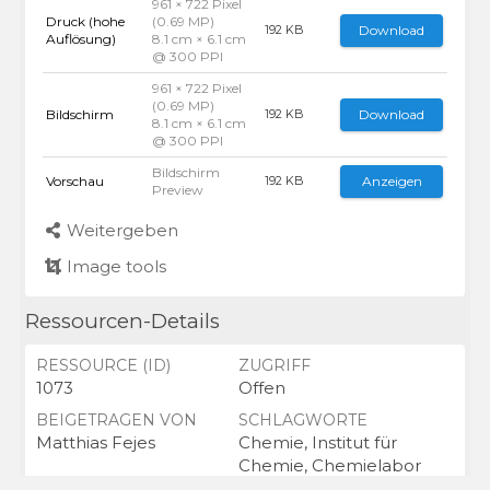
961 × 722 Pixel
Druck (hohe
(0.69 MP)
Download
192 KB
Auflösung)
8.1 cm × 6.1 cm
@ 300 PPI
961 × 722 Pixel
(0.69 MP)
Bildschirm
Download
192 KB
8.1 cm × 6.1 cm
@ 300 PPI
Bildschirm
Vorschau
Anzeigen
192 KB
Preview
Weitergeben
Image tools
Ressourcen-Details
RESSOURCE (ID)
ZUGRIFF
1073
Offen
BEIGETRAGEN VON
SCHLAGWORTE
Matthias Fejes
Chemie, Institut für
Chemie, Chemielabor