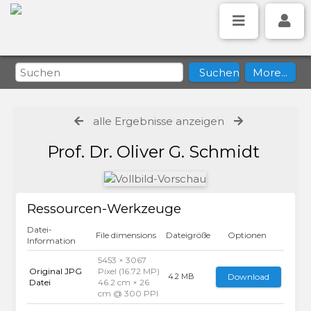
alle Ergebnisse anzeigen
Prof. Dr. Oliver G. Schmidt
Ressourcen-Werkzeuge
Datei-
File dimensions
Dateigröße
Optionen
Information
5453 × 3067
Original JPG
Pixel (16.72 MP)
Download
4.2 MB
Datei
46.2 cm × 26
cm @ 300 PPI