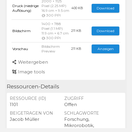
2000 × 1125
Druck (niedrige
Pixel (2.25 MP)
Download
400 KB
Auflösung)
16.9 cm × 9.5 cm
@ 300 PPI
1400 × 788
Pixel (1.1 MP)
Bildschirm
Download
211 KB
11.9 cm × 6.7 cm
@ 300 PPI
Bildschirm
Vorschau
Anzeigen
211 KB
Preview
Weitergeben
Image tools
Ressourcen-Details
RESSOURCE (ID)
ZUGRIFF
1101
Offen
BEIGETRAGEN VON
SCHLAGWORTE
Jacob Müller
Forschung,
Mikrorobotik,
Nanoelektronik,