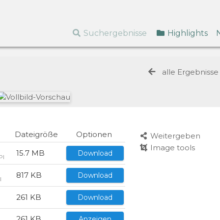
Suchergebnisse
Highlights
alle Ergebniss
Dateigröße
Optionen
Weitergeben
Image tools
15.7 MB
Download
PI
817 KB
Download
I
261 KB
Download
261 KB
Anzeigen