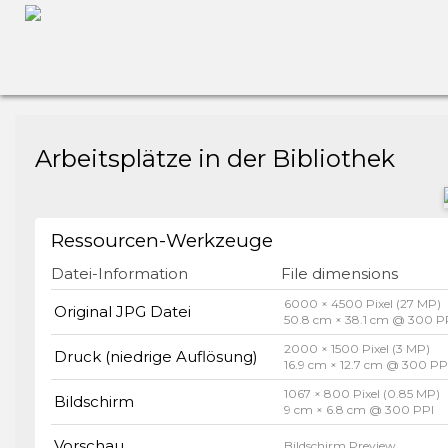
Arbeitsplätze in der Bibliothek
Ressourcen-Werkzeuge
Datei-Information
File dimensions
6000 × 4500 Pixel (27 MP)
Original JPG Datei
50.8 cm × 38.1 cm @ 300 P
2000 × 1500 Pixel (3 MP)
Druck (niedrige Auflösung)
16.9 cm × 12.7 cm @ 300 PP
1067 × 800 Pixel (0.85 MP)
Bildschirm
9 cm × 6.8 cm @ 300 PPI
Vorschau
Bildschirm Preview