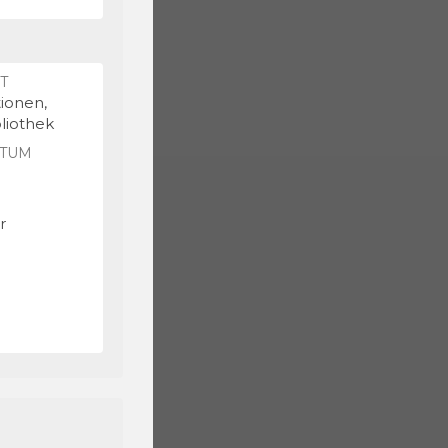
T
ionen,
bliothek
TUM
r