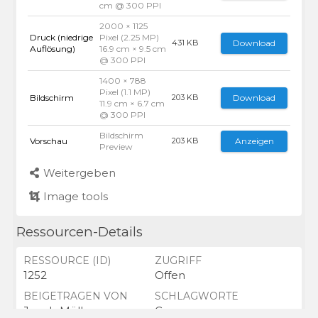
cm @ 300 PPI
2000 × 1125
Druck (niedrige
Pixel (2.25 MP)
Download
431 KB
Auflösung)
16.9 cm × 9.5 cm
@ 300 PPI
1400 × 788
Pixel (1.1 MP)
Bildschirm
Download
203 KB
11.9 cm × 6.7 cm
@ 300 PPI
Bildschirm
Vorschau
Anzeigen
203 KB
Preview
Weitergeben
Image tools
Ressourcen-Details
RESSOURCE (ID)
ZUGRIFF
1252
Offen
BEIGETRAGEN VON
SCHLAGWORTE
Jacob Müller
Campus,