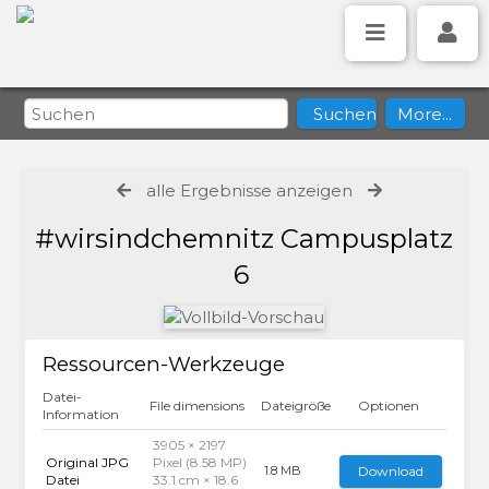
alle Ergebnisse anzeigen
#wirsindchemnitz Campusplatz
6
Ressourcen-Werkzeuge
Datei-
File dimensions
Dateigröße
Optionen
Information
3905 × 2197
Original JPG
Pixel (8.58 MP)
Download
1.8 MB
Datei
33.1 cm × 18.6