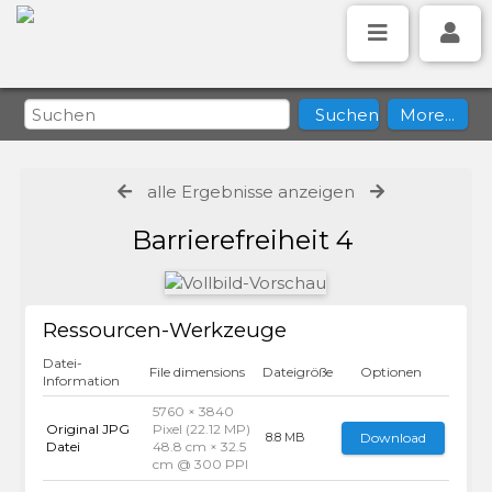
alle Ergebnisse anzeigen
Barrierefreiheit 4
Ressourcen-Werkzeuge
Datei-
File dimensions
Dateigröße
Optionen
Information
5760 × 3840
Original JPG
Pixel (22.12 MP)
Download
8.8 MB
Datei
48.8 cm × 32.5
cm @ 300 PPI