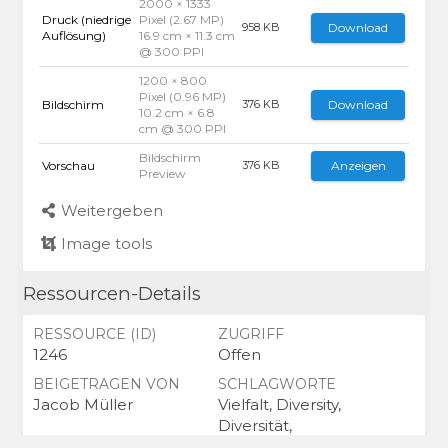
2000 × 1333
Druck (niedrige
Pixel (2.67 MP)
Download
958 KB
Auflösung)
16.9 cm × 11.3 cm
@ 300 PPI
1200 × 800
Pixel (0.96 MP)
Bildschirm
Download
376 KB
10.2 cm × 6.8
cm @ 300 PPI
Bildschirm
Vorschau
Anzeigen
376 KB
Preview
Weitergeben
Image tools
Ressourcen-Details
RESSOURCE (ID)
ZUGRIFF
1246
Offen
BEIGETRAGEN VON
SCHLAGWORTE
Jacob Müller
Vielfalt, Diversity,
Diversität,
Vielfältigkeit, Inklusion,